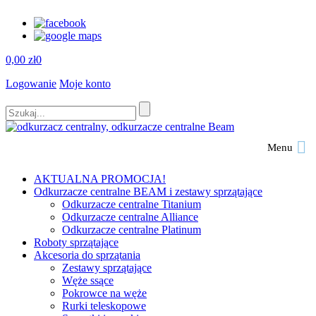
0,00
zł
0
Logowanie
Moje konto
Menu
AKTUALNA PROMOCJA!
Odkurzacze centralne BEAM i zestawy sprzątające
Odkurzacze centralne Titanium
Odkurzacze centralne Alliance
Odkurzacze centralne Platinum
Roboty sprzątające
Akcesoria do sprzątania
Zestawy sprzątające
Węże ssące
Pokrowce na węże
Rurki teleskopowe