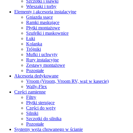
Szczotki i ssawki
Wieszaki i torby
Elementy i akcesoria instalacyjne
Gniazda ssące
Ramki maskujące
Płytki montażowe
Szufelki i maskownice
Łuki
Kolanka
Trójniki
Mufki i uchwyty
Rury instalacyjne
Zestawy montażowe
Pozostałe
Akcesoria dedykowane
Vroom (Vroom, Vroom RV, wąż w kasecie)
Wally-Flex
Części zamienne
Filtry
Płytki sterujące
Części do węży
Silniki
Szczotki do silnika
Pozostałe
Systemy węża chowanego w ścianie