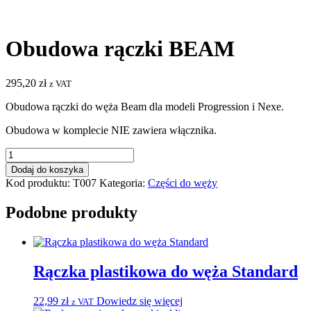
Obudowa rączki BEAM
295,20
zł
z VAT
Obudowa rączki do węża Beam dla modeli Progression i Nexe.
Obudowa w komplecie NIE zawiera włącznika.
ilość
Obudowa
Dodaj do koszyka
rączki
Kod produktu:
T007
Kategoria:
Części do węży
BEAM
Podobne produkty
Rączka plastikowa do węża Standard
22,99
zł
Dowiedz się więcej
z VAT